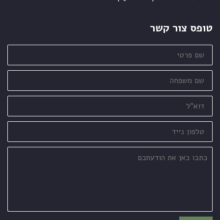
טופס צור קשר
שם
פרטי
שם
משפחה
דוא"ל
טלפון
נייד
כתבו
כאן
את
הודעתכם