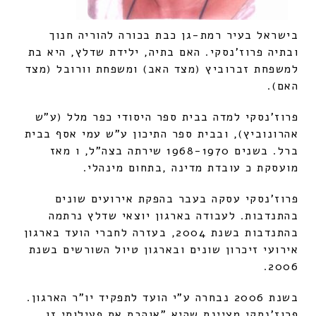
בישראל בעיר רמת-גן כבת בכורה להוריה חנוך
ובתיה פרוז'נסקי. האם בתיה, ילידת שדלץ, היא בת
למשפחת זברוביץ (מצד האב) ומשפחת וורובל (מצד
האם).
פרוז'נסקי למדה בבית ספר היסודי כפר מלל (ע"ש
אהרונוביץ), ובבית ספר התיכון ע"ש עמי אסף בבית
ברל. בשנים 1968-1970 שירתה בצה"ל, ו מאז
מועסקת כ עובדת מדינה ,בתחום מינהלי.
פרוז'נסקי עסקה בעבר בהפקת אירועים שונים
בהתנדבות. לעבודה בארגון יוצאי שדלץ נרתמה
בהתנדבות בשנת 2004, בעזרה לחברי הועד בארגון
אירועי זיכרון שונים ובארגון טיול השורשים בשנת
2006.
בשנת 2006 נבחרה ע"י הועד לתפקיד יו"ר הארגון.
פרוז'נסקי מציינת שהיא "אוהבת את פעילותי זו.