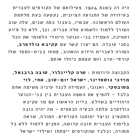
היה זה בשנת 1924. פעילותם של הקורסים לעברית
בעידודה של התנועה הציונית, נקטעה בעת מלחמת
העולם הראשונה. עכשיו, כעבור כמה שנים, עלה שוב
הצורך ללמוד ולשמוע מלה עברית. וכך, ללא כל סיוע
ותמיכה, העמידו בני-הנוער היהודי הלאומי את הכל
בפני עובדה. הם יצרו קשר עם
עקיבא גולדפרב
,
המורה לעברית הידוע והאהוב, פתחו בבית-הספר שלו
קורסי-ערב והם עצמם ניהלו אותם.
הקבוצה היוזמות :
שרה קליינלרר, טובה ברבנאל,
מרדכי גוטסדינר, ישראל יום-טוב, אחי, לוי
פסובסקי
, ואנוכי, העמידה לנגד עיניה משימה אחת
בלבד – להפיץ את השפה העברית בין בני-הנוער
היהודיים בשדלץ. בדיון הראשון עם מר עקיבא
גולדפרב עלתה הבעיה הכספית – מה יהיה גובה
התקציב וכיצד ימומנו הקורסים. המורה, שראה
בלימוד העברית חובה קדושה, הסכים ללמוד ללא כל
תמורה, ובלבד שהקורסים ייפתחו ושילדי ישראל