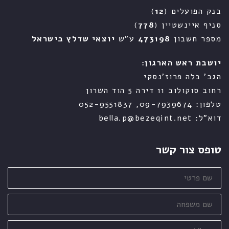
בנק הפועלים (
12
)
סניף איינשטיין (
778
)
מספר חשבון
473198
ע"ש
יוצאי שדלץ בישראל
יושבת ראש הארגון:
הגב' בלה פרוז'נסקי
רחוב סוקולוב 11 דירה 5 הוד השרון
טלפון: 09-7939674, 052-9551837
דוא"ל: bella.p@bezeqint.net
טופס צור קשר
שם
פרטי
שם
משפחה
דוא"ל