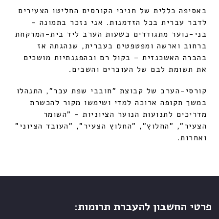
באסיפה כללית של חניכי הקורסים החליטו הצעירים
לדבר עברית בכל הזדמנות. אני נזכר בתמונה –
בני-נוער מתגודדים בשעות הערב ליד בית-המרקחת
ברחוב וארשה ומפטפטים בעברית, שנהגתה אז
בהברה האשכנזית – בקול רם ובהפגנתיות מושכים
את תשומת לבם של העוברים והשבים.
קורסי-הערב של קבוצת "חובבי שפת עבר", התנהלו
במשך תקופה ארוכה למדי ושימשו מקור להכשרת
מדריכים לתנועות הנוער הציוניות – "השומר
הצעיר", "החלוץ", "החלוץ הצעיר", "העובד הציוני"
ואחרות.
פרטי החשבון להעברת תרומות: