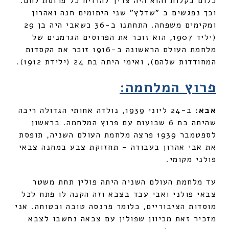
כלום בקלות והוא היה צריך להרויח כל פרוסת לחם.
וכך נפגשים ב "שדלץ" שני היתומים חנה ואהרון
ומקימים משפחה. התחתנו ב-36 כשאבי היה בן 29
(יליד 1907, הוא זוכר את הפרוסים הגרמנים של
מלחמת העולם הראשונה ב-1916 זוכר את הקסדות
המחודדות שלהם), ואימי היתה בת 24 (ילידת 1912).
פרוץ המלחמה:
אבא
: ב-24 ליוני 1939, נולדה אחותי הגדולה ריבה
שהיתה בת 6 שבועות עם פרוץ המלחמה. בראשון
לספטמבר 1939 פרצה מלחמת העולם השניה, תופסת
את אבי אהרון בעבודה – תחזוקת צבע במחנה צבאי
פולני מקומי.
עד מלחמת העולם השניה היתה פולין תחת משטר
צבאי פולני ואבי עבד בצבא וזה הקנה לו פתח לכל
מוסדות הציבוריים, כלומר פרנסה טובה ובטוחה. אני
מזכיר זאת מכיוון שפולין עם צבאה נחשבו לצבא