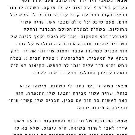
אבא
: כשאבי היה ילד היה שובב פעם אחת חטף
בקבוק בפרצוף ועד היום יש לו צלקת. כשהיה לו חור
בראש לקחו לחם עם קורי עכביש וסתמו לו שלא יזל
הדם. פעם טיפס על סולם מכבי אש, שהיה עשוי
מחוליות, כשהיה למעלה הסולם התנדנד והחלק
האמצעי יצא מהמקום. אבי לא היסס וקפץ לגינה של
השכנים שהיתה עדורה אחרת היה מתלבש על גדר.
הוא הכניס למישהו עכבר וחתול שירדוף אחריו. זרק
מגהץ על המעביד, לבלבוסטה ( בעלת הבית ), נפלה
מחט והוא דרך עליה ונתן לה לחפש. בקיצור לא היה
ממושמע ולכן התגלגל ממעביד אחד לשני.
סבא
: כשהיתי נער נתנו לי לשתות. מישהו הביא
כוהל, שהיה עשוי מבירה והבטן שלו התנפחה. הוא
רצה לעשות בה חור עם סכין. חברים שלו קשרו אותו
ובלילה הנפיחות ירדה.
אבא
: התכונות של מרדנות והסתפקות במועט מאוד
עזרו לאבי לשרוד בשואה. הוא טיפוס, שלא בא לו