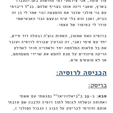
עוד עומד, אני צילמתי לפי תחושות בטן והתברר
בארץ, שאבי זיהה אותו כצריף שלהם. כנ"ל דיברתי
עם גוי פולני שזכר את ההפצצה וגוי אמר לי כן זה
הבית, ואכן הוא בלי טיח ובעצם הגוי האנטישמי
עוזר לי בסיפור של עצמי.
ברוסיה האח שמעון, האחות גוצ'ה ובעלה דוד חיים,
יחד עם אימי ואבי, זה הגרעין שבורח לרוסיה ועובר
את כל תלאות המלחמה יחד ולאחריה חוזר לשדלץ
הריקה מיהודים על מנת לחפש את שרידי משפחתם,
אך לא מוצאים איש.
הכניסה לרוסיה:
בריסק:
סבא
: ב-39 ב"ביאלווויאז'" נפגשתי עם אשתי
ואחותה ונשלחו לגומל לתוך רוסיה הלבנה שם עזבתי
אותם וחזרתי לבריסק על הבוג ( הגבול הפולני ),