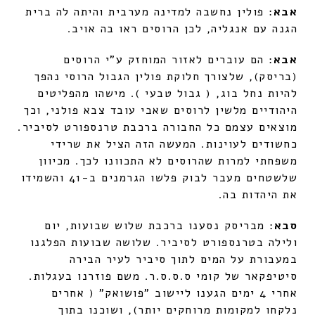
אבא
: פולין נחשבה למדינה מערבית והיתה לה ברית
הגנה עם אנגליה, לכן הרוסים ראו בה אויב.
אבא
: הם עוברים לאזור המוחזק ע"י הרוסים
(בריסק), שלצורך חלוקת פולין הגבול הרוסי נהפך
להיות נחל בוג, ( גבול טבעי ). מישהו מהפליטים
היהודיים מלשין לרוסים שאבי עובד צבא פולני, וכך
מוצאים עצמם כל החבורה ברכבת טרנספורט לסיביר.
כחשודים לעוינות. המעשה הזה הציל את שרידי
משפחתי למרות שהרוסים לא התכוונו לכך. מכיוון
שלשטחים מעבר לבוק פלשו הגרמנים ב-41 והשמידו
את היהדות בה.
סבא
: מבריסק נסענו ברכבת שלוש שבועות, יום
ולילה בטרנספורט לסיביר. שלושה שבועות הפלגנו
במעבורת על המים לתוך סיביר לעיר הבירה
סיטיפקאר של קומי ס.ס.ס.ר. משם פוזרנו בעגלות.
אחרי 4 ימים הגענו ליישוב "פושואק" ( אחרים
נלקחו למקומות מרוחקים יותר), ושוכנו בתוך