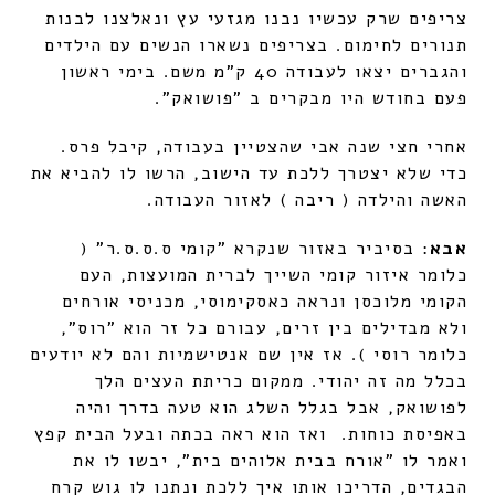
צריפים שרק עכשיו נבנו מגזעי עץ ונאלצנו לבנות
תנורים לחימום. בצריפים נשארו הנשים עם הילדים
והגברים יצאו לעבודה 40 ק"מ משם. בימי ראשון
פעם בחודש היו מבקרים ב "פושואק".
אחרי חצי שנה אבי שהצטיין בעבודה, קיבל פרס.
כדי שלא יצטרך ללכת עד הישוב, הרשו לו להביא את
האשה והילדה ( ריבה ) לאזור העבודה.
אבא
: בסיביר באזור שנקרא "קומי ס.ס.ס.ר" (
כלומר איזור קומי השייך לברית המועצות, העם
הקומי מלוכסן ונראה כאסקימוסי, מכניסי אורחים
ולא מבדילים בין זרים, עבורם כל זר הוא "רוס",
כלומר רוסי ). אז אין שם אנטישמיות והם לא יודעים
בכלל מה זה יהודי. ממקום כריתת העצים הלך
לפושואק, אבל בגלל השלג הוא טעה בדרך והיה
באפיסת כוחות. ואז הוא ראה בכתה ובעל הבית קפץ
ואמר לו "אורח בבית אלוהים בית", יבשו לו את
הבגדים, הדריכו אותו איך ללכת ונתנו לו גוש קרח