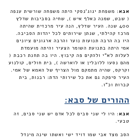
אבא
: משפחת יגוג'נסקי היתה משפחה שורשית ענפה
( שבט, שמנה כאלף איש ), שחיה בסביבות שדלץ
400 שנה. העיר שדלץ, הנה עיר מרכזית שהיתה
מרכז קהילתי, שנתן שירותים לכל יהדות הסביבה.
היו בה הרבה תנועות נוער והרבה ארגונים ציונים
אמי היתה בתנועת השומר הצעיר והיתה מועמדת
לעלות לא"י ולהקים פה קיבוץ. היו בה תחנת רכבת (
מהם נסעו ללובלין או לוארשה ), בית חולים, קולנוע
וקרקס, שהיה מתמקם מול הצריף של האמא של אמי.
העיר סיפקה גם את כל שירותי הדת: רבנות, בית
קברות וכ"ו.
ההורים של סבא:
אבא
: היו לי שני סבים לכל אדם יש שני סבים, זה
טבעי.
הסב מצד אבי שמו דויד ישי ואשתו שינה מינדל