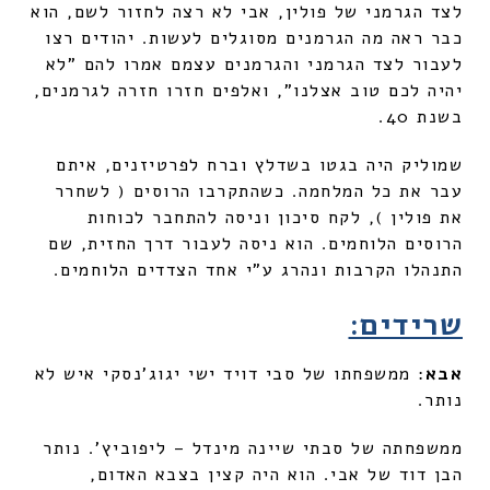
לצד הגרמני של פולין, אבי לא רצה לחזור לשם, הוא
כבר ראה מה הגרמנים מסוגלים לעשות. יהודים רצו
לעבור לצד הגרמני והגרמנים עצמם אמרו להם "לא
יהיה לכם טוב אצלנו", ואלפים חזרו חזרה לגרמנים,
בשנת 40.
שמוליק היה בגטו בשדלץ וברח לפרטיזנים, איתם
עבר את כל המלחמה. כשהתקרבו הרוסים ( לשחרר
את פולין ), לקח סיכון וניסה להתחבר לכוחות
הרוסים הלוחמים. הוא ניסה לעבור דרך החזית, שם
התנהלו הקרבות ונהרג ע"י אחד הצדדים הלוחמים.
שרידים:
אבא
: ממשפחתו של סבי דויד ישי יגוג'נסקי איש לא
נותר.
ממשפחתה של סבתי שיינה מינדל – ליפוביץ'. נותר
הבן דוד של אבי. הוא היה קצין בצבא האדום,