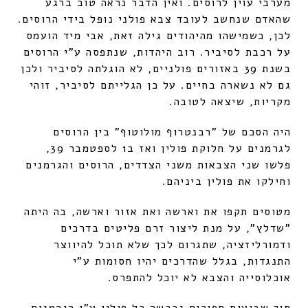
מערבי עוין לרוסים. ואין הדבר נראה טוב ברגע
שהאדם שנחשב לעובד צבא פולני נופל בידי הרוסים.
לכן, כשמישהו מהיהודים גילה זאת, אבי מיד הועמס
על רכבת לסיביר. רוב היהדות, שנתפסה ע"י הרוסים
בשנת 39 באזורים פולניים, לא הוגלתה לסיביר ולכן
גם לא נשארה בחיים. על כן הגלייתם לסיביר, זוהי
מקריות, שיצאה לטובה.
היה הסכם של "רבנטרוף מולוטוף" בין הרוסים
לגרמנים על חלוקת פולין ואז ב1 לספטמבר 39,
פלשו שני הצבאות משני הצדדים, הרוסים והגרמנים
וחילקו את פולין ביניהם.
מטוסים תקפו את וארשה ואת אזור וארשה, בה היתה
"שדלץ", על מנת ליצור זרם פליטים בדרכים
ודמורליזציה, שתגרום לכך שלא תוכל להיווצר
התנגדות, בגלל שהדרכים יהיו חסומות ע"י
אוכלוסייה והצבא לא יוכל להתפרס.