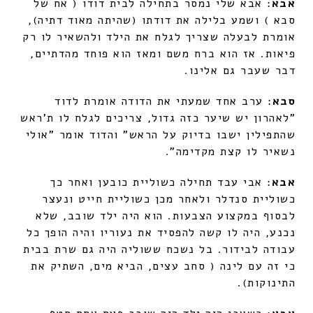
אבא
: אבא שלי נמסר בתחילה לבית דודו ( אח של
סבא ) ושמע בלילה את דודתו (שהיתה מאוד דתיה),
אומרת לבעלה שצריך לגלח את הילד ולהשאיר לו רק
פיאות. אז הוא ברח משם ומאז הוא פוחד מהדתיים,
דבר שעבר גם אלינו.
סבא
: ערב אחד שמעתי את הדודה אומרת לדוד
"לאהרון יש שיער כזה גדול, צריכים לגלח לו ת'ראש
שהתפילין ישבו בדיוק על הראש" והדוד אומר "אולי
נשאיר לו קצת מקדימה".
אבא
: אבי עבד תחילה כשוליית כובען ואחר כך
כשוליית סנדלר ולאחר מכן כשוליית חייט ונעצר
לבסוף במקצוע הצבעות. הוא היה ילד שובב, שלא
נכנע, היה לו קשה להפסיד את נעוריו והיה הופך כל
עבודה לבידור. בל נשכח ששוליה היה גם שרת בבית
כי זה עם לינה ( סחב עצים, הביא מים, השתיק את
התינוקות).