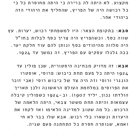
מקצוע. לא היתה לה ברירה כי היתה מחוסרת כל כי
כל רכושה היה של הפריץ, שהחליף את היהודי הזה
ביהודי אחר.
סבא
: בתקופת הצאר: היו למשפחתי רכוש, יערות. עץ
שווה כסף. וכשהפריץ היה צריך כסף לבלות בחו"ל
היה מלווה מהיהודים כסף ונותן להם עוד חלקת יער.
ככה גלגלו עסקים עם הפריץ. זה נמשך עד 1924.
אבא
: זה מדויק מבחינה היסטורית, שכן פולין עד
1924 היתה כל פעם תחת כיבוש: פרוסי, אוסטרו
הונגרי ורוסי וזה היה צד של כיבוש רוסי (אבי זוכר
את הפרוסים במלחמת העולם הראשונה ולכן תאריך
הולדתו נכון, יליד 1907). וב-1924 כשפולין קיבלה
עצמאות והיתה תחת משטר צבאי, היתה הלאמה של
הרכוש. כל מה שטוב למדינה הלאימו ואז לקחו את
היערות ונשארו בלי רכוש. אבא שלו כבר לא חי
ואמא, שנותרה חסרת כל התחתנה פעם שניה.