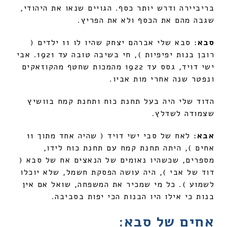
בריביירה ודרש יותר כסף. הגויים שנאו את היהודי,
שגבה מהם את הכסף ולא את הפריץ.
סבא
: סבא שלי אברהם יצחק שהיו לו 11 ילדים (
רובן בנות יפיפיות ), חי בשיבה טובה עד 1921. אבי
ישי דויד, גסס עד 1922 מהמכות שחטף מהקוזאקים
ונפטר שנה אחרי מות אביו.
הדוד שלי היה בעל תחנת כוח ותחנת קמח בוושיץ
שצמודה לשדלץ.
אבא
: לאח של סבי ישי דויד ( שהיה אחד מתוך 11
אחים ), היתה תחנת קמח עם תחנת כוח לידו,
מספרים, שכשהיו נאומים של הנאצים אח של סבא (
דוד של אבי ), היה עושה הפסקת חשמל, שלא יוכלו
לשמוע ). כל מי שמכיר את המשפחה, שואל אם אין
בנות כי אילו היו הבנות הכי יפות בסביבה.
אחים של סבא: