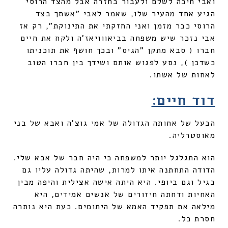
ואבי חיכה לשלם ולעבור בחזרה אבל מהצד הרוסי
הגיע אחד מהעיר שלו, שאמר לאבי "אשתך בצד
הרוסי כבר מזמן ואני החזקתי את התינוקת", רק אז
אבי נזכר שיש משפחה בביאווויאז'ה ולקח את חיים
חברו ( סבא מתקן "הגיס" ובכך חושף את תוכניתו
כשדכן ), נסע לפגוש אותם ושידך בין חברו הטוב
לאחות של אשתו.
דוד חיים:
הבעל של אחותה הגדולה של אמי גוצ'ה ואבא של בני
מאוסטרליה.
הוא התגלגל יותר למשפחה כי היה חבר של אבא שלי.
הדודה התחתנה איתו למרות, שהיתה גדולה עליו גם
בגיל וגם ביופי. היא היתה אישה אצילית והיפה מבין
האחיות ודחתה חיזורים של אנשים אמידים, היא
מילאה את תפקיד האמא של היתומים. כעת היא נותרה
חסרת כל.