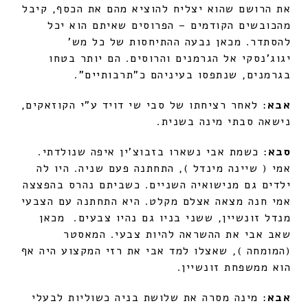
את הרושם שהוא יצליח להוציא מהם את הכסף, קיבל
מהכובשים הקודמים – הפרוסים שאיתם הוא יכל
להסתדר. מכאן נבעה ההתיחסות של כל מש'
יגוג'נסקי אל הגרמנים והרוסים. הם יותר בטחו
בגרמנים, שנתפסו בעיניהם כ"תרבותיים".
אבא
: לאחר רציחתו של סבי שי דויד ע"י הקוזאקים,
נישאה סבתי מינה בשנית.
סבא
: כשמת אבי נשארו בזבוצ'ין איפה שנולדתי.
אמי ( שיינה מינדל ), התחתנה פעם שניה. היו לה
ילדים גם מנישואיה השניים. כשביתם נהרס בהפצצה
אמי חנה מצאה אצלם מקלט. היא התחתנה עם הצבעי
מנדל זונשיין, ששני בניו גם נהיו צבעים. מכאן
שאב אבי את ההשראה להיות צבעי. המאסטר
(המומחה ), שאצלו למד אבי את רזי המקצוע היה אף
הוא ממשפחת זונשיין.
אבא
: מינה מסרה את שלושת בניה כשוליות לבעלי