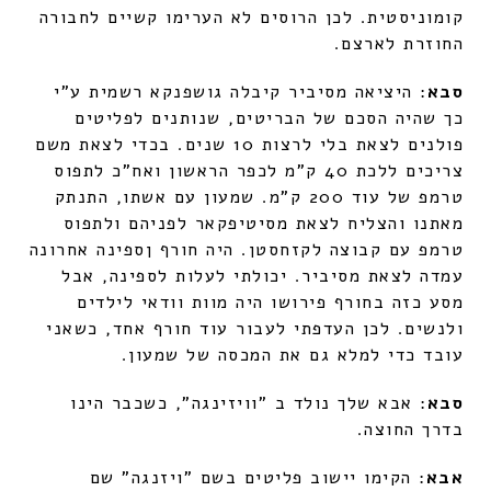
קומוניסטית. לכן הרוסים לא הערימו קשיים לחבורה
החוזרת לארצם.
סבא
: היציאה מסיביר קיבלה גושפנקא רשמית ע"י
כך שהיה הסכם של הבריטים, שנותנים לפליטים
פולנים לצאת בלי לרצות 10 שנים. בכדי לצאת משם
צריכים ללכת 40 ק"מ לכפר הראשון ואח"כ לתפוס
טרמפ של עוד 200 ק"מ. שמעון עם אשתו, התנתק
מאתנו והצליח לצאת מסיטיפקאר לפניהם ולתפוס
טרמפ עם קבוצה לקזחסטן. היה חורף ןספינה אחרונה
עמדה לצאת מסיביר. יכולתי לעלות לספינה, אבל
מסע כזה בחורף פירושו היה מוות וודאי לילדים
ולנשים. לכן העדפתי לעבור עוד חורף אחד, כשאני
עובד כדי למלא גם את המכסה של שמעון.
סבא
: אבא שלך נולד ב "וויזינגה", כשכבר הינו
בדרך החוצה.
אבא
: הקימו יישוב פליטים בשם "ויזנגה" שם