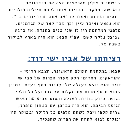
שבשחרור פולין מהנאצים חצה את הוויסוואה
בוארשה. מפקדיו הכריחו אותו לקחת חיילים פולניים
ורוסים וסירות ואמרו לו "אם אתה חוזר יורים בך".
הוא נפצע ואיבד עיין וכך עבר לצד של הגרמנים.
מלפני המלחמה היו לו שני בנים בקנדה, אז ברגע
שניצל נלקח לשם. עפ"י סבא: הוא היה בארץ לביקור
בשנת 70.
רציחתו של אביו ישי דוד:
אבא
: במלחמת העולם הראשונה, הצבא הרוסי –
הקוזאקים, החרימו חלק מעדר הפרות של סבי שי
דויד והוא יוצא בעגלה שלו לגבות כסף בעדם. כמובן
שהוא חוטף מכות עם מקלות על גבו ועל כל חלקי
כגופו, נזרק בחזרה לעגלה והסוס מביא את האיש
הגוסס הביתה. הוא היה גברתן עם בטחון מופרז,
שהיה קלפן ויכל לשחק קלפים כל הלילה ובבוקר היו
יכולים לבוא לקחת את הפרות שהפסיד.