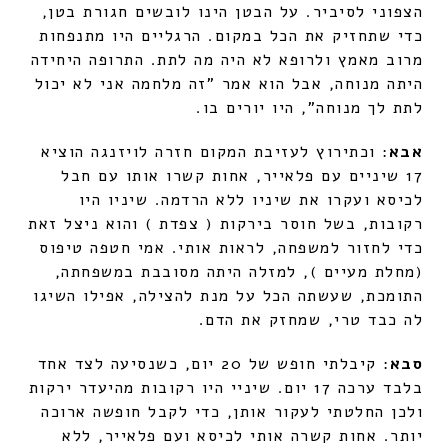
הצפוני לסיביר. על הבטן הינו לובשים חגורת בטן,
כדי שתחזיק את הכל במקום. הרגליים היו מתנפחות
מרוב מאמץ ולרופא לא היה מה לתת. התרופה היחידה
היתה מנוחה, אבל הוא אמר "זה מלחמה אני לא יכול
לתת לך מנוחה", היו יורים בו.
אבא
: וכתירוץ לעזיבת המקום חזרה לויזנגה הוציא
17 שיניים עם פלאייר, אחות קשרו אותו עם חבל
לכיסא ועקרו את שיניו ללא הרדמה. שיניו היו
רקובות, בשל חוסר בירקות ( צפדת ) והוא ניצל זאת
כדי לחזור למשפחה, לראות אותי. אמי חטפה טיפוס
(מחלת מעיים ), למזלה היתה מסובבת במשפחתה,
התומכת, שעשתה הכל על מנת להצילה, אפילו השיגו
לה כבד טרי, שמחזק את הדם.
סבא
: קיבלתי חופש של 20 יום, כשנסיעה לצד אחד
בלבד ערכה 17 יום. שיניי היו רקובות מהיעדר ירקות
ולכן החלטתי לעקור אותן, כדי לקבל חופשה ארוכה
יותר. אחות קשרה אותי לכיסא ועם פלאייר, ללא