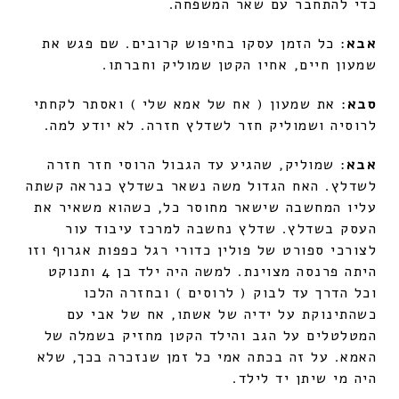
כדי להתחבר עם שאר המשפחה.
אבא
: כל הזמן עסקו בחיפוש קרובים. שם פגש את
שמעון חיים, אחיו הקטן שמוליק וחברתו.
סבא
: את שמעון ( אח של אמא שלי ) ואסתר לקחתי
לרוסיה ושמוליק חזר לשדלץ חזרה. לא יודע למה.
אבא
: שמוליק, שהגיע עד הגבול הרוסי חזר חזרה
לשדלץ. האח הגדול משה נשאר בשדלץ כנראה קשתה
עליו המחשבה שישאר מחוסר כל, כשהוא משאיר את
העסק בשדלץ. שדלץ נחשבה למרכז עיבוד עור
לצורכי ספורט של פולין כדורי רגל כפפות אגרוף וזו
היתה פרנסה מצוינת. למשה היה ילד בן 4 ותנוקט
וכל הדרך עד לבוק ( לרוסים ) ובחזרה הלכו
כשהתינוקת על ידיה של אשתו, אח של אבי עם
המטלטלים על הגב והילד הקטן מחזיק בשמלה של
האמא. על זה בכתה אמי כל זמן שנזכרה בכך, שלא
היה מי שיתן יד לילד.