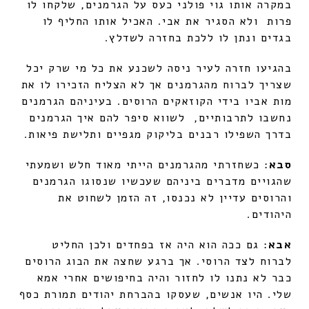
במקרה אותו גוי פולני כעס על הגרמנים, שלקחו לו
פרות ולא הסגיר את אבי. האכיל אותו החליף לו
בגדים ונתן לו ללכת בחזרה לשדלץ.
בהגיעו חזרה לעיר ניסה לשכנע את כל מי שרק יכל
שצריך לברוח מהגרמנים אך לא הצליח הזכירו לו את
מות אביו בידי הקוזאקים הרוסים. בעיניהם הגרמנים
נחשבו לתרבותיים, לשווא סיפר להם איך הגרמנים
בדרך השפילו רבנים בליקוק מגפיים ותלישת פיאות.
סבא
: כשחזרתי מהגרמנים הייתי מאוד חלש ושמעתי
שהגויים מדברים ביניהם שעכשיו שנסוגו הגרמנים
והרוסים עדיין לא נכנסו, זה הזמן לשחוט את
היהודים.
אבא
: גם ככה הוא היה אז בפחדים ולכן החליט
לברוח לצד הרוסי. אך ברגע שחצה את הבוג הרוסים
כבר לא נתנו לו לחזור והיה בחיפושים אחרי אמא
שלי. היו אנשים, שעסקו בהברחת יהודים תמורת כסף