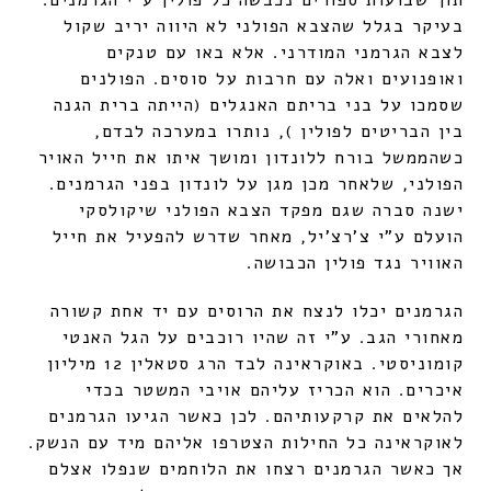
תוך שבועות ספורים נכבשה כל פולין ע"י הגרמנים.
בעיקר בגלל שהצבא הפולני לא היווה יריב שקול
לצבא הגרמני המודרני. אלא באו עם טנקים
ואופנועים ואלה עם חרבות על סוסים. הפולנים
שסמכו על בני בריתם האנגלים (הייתה ברית הגנה
בין הבריטים לפולין ), נותרו במערכה לבדם,
כשהממשל בורח ללונדון ומושך איתו את חייל האויר
הפולני, שלאחר מכן מגן על לונדון בפני הגרמנים.
ישנה סברה שגם מפקד הצבא הפולני שיקולסקי
הועלם ע"י צ'רצ'יל, מאחר שדרש להפעיל את חייל
האוויר נגד פולין הכבושה.
הגרמנים יכלו לנצח את הרוסים עם יד אחת קשורה
מאחורי הגב. ע"י זה שהיו רוכבים על הגל האנטי
קומוניסטי. באוקראינה לבד הרג סטאלין 12 מיליון
איכרים. הוא הכריז עליהם אויבי המשטר בכדי
להלאים את קרקעותיהם. לכן כאשר הגיעו הגרמנים
לאוקראינה כל החילות הצטרפו אליהם מיד עם הנשק.
אך כאשר הגרמנים רצחו את הלוחמים שנפלו אצלם