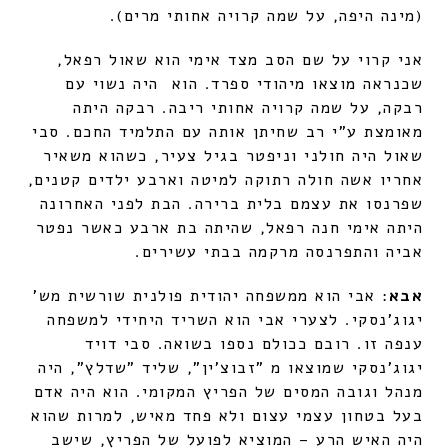
(מינה היפה, על שמה קרויה אחותי מרים).
אני קרוי על שם הסב מצד אימי הוא שאול רפאל,
שכנראה מוצאו מיהודי ספרד. הוא היה נשוי עם
רבקה, על שמה קרויה אחותי ריבה. רבקה היתה
מאומצת ע"י רב שחיתן אותה עם התלמיד החכם. סבי
שאול היה חולני וניפטר בגיל צעיר, כשהוא משאיר
אחריו אשה חולה רתוקה למיטה וארבע ילדים קטנים,
שפרנסו את עצמם בלית ברירה. הבת לפני האחרונה
היתה אימי חנה רפאל, שהיתה בת ארבע כאשר נפטר
אביה והתפרנסה מרקמה בבתי עשירים.
אבא
: אבי הוא ממשפחה יהודית פולנית שורשית מש'
יגוג'נסקי. לצערי אבי הוא השריד היחידי למשפחה
ענפה זו. רובם ככולם נספו בשואה. סבי דויד
יגוג'נסקי שמוצאו מ "זבוצ'ין", שליד "שדלץ", היה
מנהל וגובה המסים של הפריץ המקומי. הוא היה אדם
בעל בטחון עצמי עצום ולא פחד מאיש, למרות שהוא
היה האיש הרע – המוציא לפועל של הפריץ, שישב