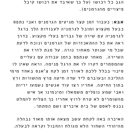
הגב כל רכושו (על כך שאיבד את רכושו קיבל
פיצויים מהגרמנים).
אבא
: כעבור זמן קצר מגיעים הגרמנים ואבי נתפס
כבעל מקצוע ומובל לגרמניה לעבודות הלך ברגל
לגרמניה עם שירה של גברים בעלי מקצוע. בדרך
ראה את כל ההתאכזרות של הגרמנים ונוכח לדעת
שכל מי שנותר מאחור נורה. על מנת לזרז את
השיירה. מאחר שנתפס בזמן עבודה עם נעליים
שהמסמרים דקרו לו את הרגל פנימה. וראה שאין לו
סיכוי בכלל ללכת לאורך זמן לקח צ'אנס באחד מימי
ההליכה ובעוברם ליד שדה חיטה פרץ מהשורות ורץ
בתוך החיטה. אחריו רצו עוד אנשים נשמעו יריות
ואבי שמע נופלים משמאלו ומינמינו אך איש
מהשומרים לא טרח לרוץ אחריו כך הצליח להמלט
נכנס לאסם של בית איכרים ושם הסתתר.
האיכרה באה לקחת עשב מצאה אותו מאוד נבהלה
מהיהודי השחור הלא מגולח והחבול וקראה לבעלה.