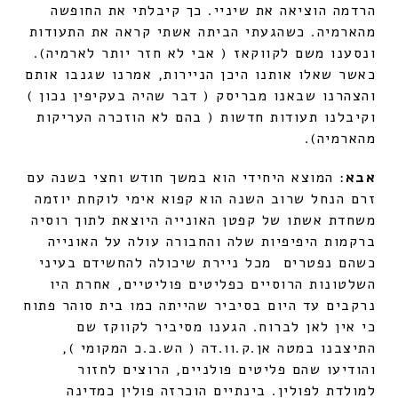
הרדמה הוציאה את שיניי. כך קיבלתי את החופשה
מהארמיה. כשהגעתי הביתה אשתי קראה את התעודות
ונסענו משם לקווקאז ( אבי לא חזר יותר לארמיה).
כאשר שאלו אותנו היכן הניירות, אמרנו שגנבו אותם
והצהרנו שבאנו מבריסק ( דבר שהיה בעקיפין נכון )
וקיבלנו תעודות חדשות ( בהם לא הוזכרה העריקות
מהארמיה).
אבא
: המוצא היחידי הוא במשך חודש וחצי בשנה עם
זרם הנחל שרוב השנה הוא קפוא אימי לוקחת יוזמה
משחדת אשתו של קפטן האונייה היוצאת לתוך רוסיה
ברקמות היפיפיות שלה והחבורה עולה על האונייה
כשהם נפטרים מכל ניירת שיכולה להחשידם בעיני
השלטונות הרוסיים כפליטים פוליטיים, אחרת היו
נרקבים עד היום בסיביר שהייתה כמו בית סוהר פתוח
כי אין לאן לברוח. הגענו מסיביר לקווקז שם
התיצבנו במטה אן.ק.וו.דה ( הש.ב.כ המקומי ),
והודיעו שהם פליטים פולניים, הרוצים לחזור
למולדת לפולין. בינתיים הוכרזה פולין כמדינה