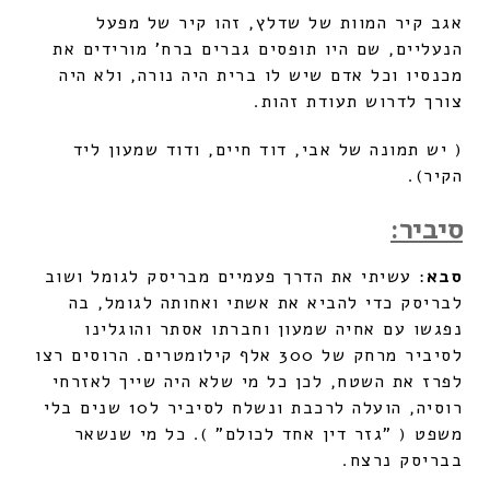
אגב קיר המוות של שדלץ, זהו קיר של מפעל
הנעליים, שם היו תופסים גברים ברח' מורידים את
מכנסיו וכל אדם שיש לו ברית היה נורה, ולא היה
צורך לדרוש תעודת זהות.
( יש תמונה של אבי, דוד חיים, ודוד שמעון ליד
הקיר).
סיביר:
סבא
: עשיתי את הדרך פעמיים מבריסק לגומל ושוב
לבריסק כדי להביא את אשתי ואחותה לגומל, בה
נפגשו עם אחיה שמעון וחברתו אסתר והוגלינו
לסיביר מרחק של 300 אלף קילומטרים. הרוסים רצו
לפרז את השטח, לכן כל מי שלא היה שייך לאזרחי
רוסיה, הועלה לרכבת ונשלח לסיביר ל10 שנים בלי
משפט ( "גזר דין אחד לכולם" ). כל מי שנשאר
בבריסק נרצח.