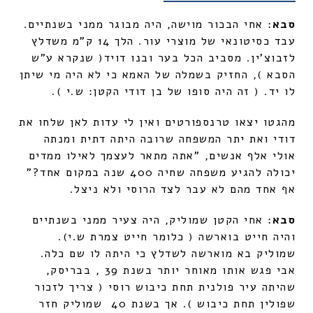
סבא
: אחי הבכור מוישה, היה מבוגר ממני בשנתיים.
עבד כסיטונאי של מוצרי עור. הלך 14 ק"מ משדלץ
לזבוצ'ין. מסביב הכל בער ובנו דויד( שנקרא ע"ש
הסבא ), החזיק בשמלה של האמא כי לא היה מי שיתן
לו יד. ( זה היה סופו של בן דודי הקטן: ש.י ).
מהגטו יצאו טרנספורטים ואין לי עדות לאן שלחו את
דודי ואת יתר המשפחה שרובה היתה דתית ומנתה
אולי אלף אנשים, "אתה מתאר לעצמך לאילו ממדים
יכולה להגיע משפחה שחיה 400 שנה במקום אחד?"
אף אחד מהם לא עבר לצד הרוסי ולא ניצל.
סבא
: אחי הקטן שמוליק, היה צעיר ממני בשנתיים
והיה חייט בוארשה ( כלומר חייט צמרת ש.י).
שמוליק בא מוארשה לשדלץ כי היתה לו שם כלה.
אבי פגש אותו מאוחר יותר בשנת 39 , בבריסק,
שהיתה עיר פולנית תחת כיבוש רוסי ( צריך לזכור
שפולין תחת כיבוש ). אך בשנת 40 שמוליק חזר