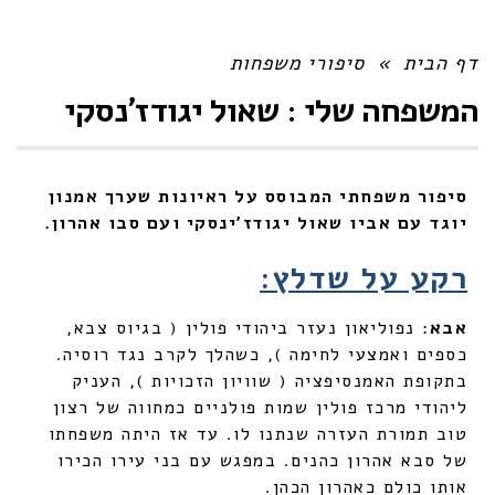
דף הבית
»
סיפורי משפחות
המשפחה שלי : שאול יגודז'נסקי
סיפור משפחתי המבוסס על ראיונות שערך אמנון
יוגד עם אביו שאול יגודז'ינסקי ועם סבו אהרון.
רקע על שדלץ:
אבא
: נפוליאון נעזר ביהודי פולין ( בגיוס צבא,
כספים ואמצעי לחימה ), כשהלך לקרב נגד רוסיה.
בתקופת האמנסיפציה ( שוויון הזכויות ), העניק
ליהודי מרכז פולין שמות פולניים כמחווה של רצון
טוב תמורת העזרה שנתנו לו. עד אז היתה משפחתו
של סבא אהרון כהנים. במפגש עם בני עירו הכירו
אותו כולם כאהרון הכהן.