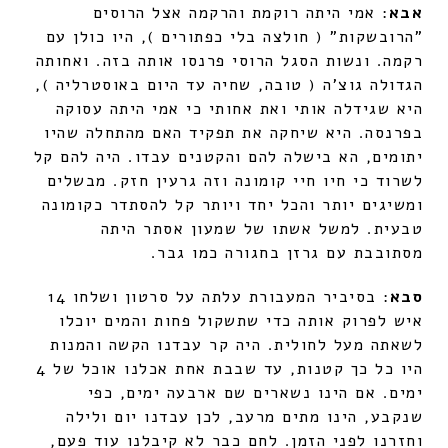
אבא
: אמי היתה רוקמת והרקמה אצל הרוסים
"הרובשקות" ( חולצה בלי כפתורים ), היו כולן עם
רקמה. ונשות הסגל הרוסי פרנסו אותה בזה. ואחותה
הגדולה גוצ'ה ( טובה, שחיה עד היום באוסטרליה ),
היא שגידלה אותי ואת אחותי כי אמי היתה עסוקה
בפרנסה. היא שיחקה את תפקיד האם מהתחלה שהיו
יתומים, הא בישלה להם והקטנים עבדו. היה להם קל
לשרוד כי חיו חיי קומונה וזה גרעין חזק. מבשלים
ומשיגים יותר והכל יחד ויותר קל להסתדר כקומונה
טבעית. למשל אשתו של שמעון אסתר היתה
מסתובבת עם גרזן בחגורה כמו גבר.
סבא
: בסיביר המעבורת עלתה על סרטון ושלחו 14
איש לפרוק אותה כדי שתשקול פחות והמים יוכלו
לשאתה מעל לחולית. היה קר עבדנו הקשה והמנות
היו כל כך קטנות, עד שבבת אחת אכלנו אוכל של 4
ימים. אם הינו נשארים שם ארבעה ימים, כפי
שנקבע, הינו מתים מרעב, לכן עבדנו יום ולילה
וחזרנו לפני הזמן. לחם כבר לא קיבלנו עוד פעם,