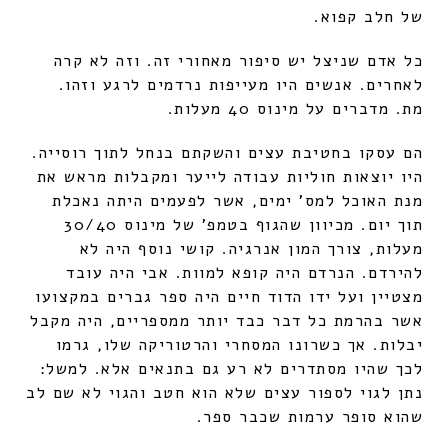
של חלב קפוא.
כל אדם שניצל יש סיפור מאחורי זה. וזה לא קרה
לאחרים. אנשים היו מעייפות נרדמים לרגע וזהו.
מת. מדברים על מינוס 40 מעלות.
הם עסקו בחטיבת עצים והשקתם בנחל לתוך רוסייה.
היו יוצאות חוליות עבודה לייער ומקבלות מראש את
מנת האוכל למס' ימים, אשר לפעמים היתה נאכלת
תוך יום. מכיוון שהגוף בטמפ' של מינוס 30/40
מעלות, צורך המון אנרגיה. קושי נוסף היה לא
להירדם. הנרדם היה קופא למוות. אבי היה עובד
מצטיין ועל ידו הדוד חיים היה ספר גברים במקצועו
אשר בהרמת כל דבר כבד יותר ממספריים, היה מקבל
יבלות. אך כשרונו המסחרי והרטוריקה שלו, גרמו
לכך שהיו מסתדרים לא רע גם בתנאים אלא. למשל:
נתן לגוי לספור עצים שלא הוא חטב והגוי לא שם לב
שהוא סופר ערמות שכבר ספר.