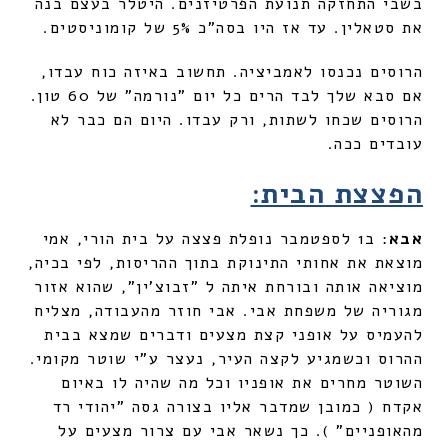
בשבי התחזקה תנועת הפרטיזנים. היטלר בעצם בנה
את סטאלין. עד אז היו בסה"כ 5% של קומוניסטים.
הרוסים נכנסו לאמביציה. תחשוב באיזה כוח עבדו,
אם סבא שלך לבד הרים כל יום "נורמה" של 60 טון.
הרוסים שכחו לשתות, ורק עבדו. היום הם כבר לא
עובדים ככה.
הפצצת הבית:
אבא
: ב1 לספטמבר נופלת פצצה על בית הורי, אמי
מוצאת את אחותי התינוקת בתוך ההריסות, לפי בכיה,
מוציאה אותה ובורחת איתה ל "זבוצ'ין", שהוא אזור
מגוריה של משפחת אבי. אבי חוזר מהעבודה, מצליח
להעמיס על אופני קצת מצעים ודברים שמצא בבית
ההרוס וכשמגיע לקצה העיר, נעצר ע"י שוטר מקומי.
השוטר מחרים את אופניו וכל מה שהיה לו באיום
אקדח ( כמובן שמדבר אליו בצורה גסה "יהודי רד
מהאופניים" ). כך נשאר אבי עם צרור מצעים על