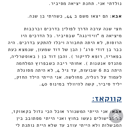
נולדתי אני. תחנת יציאה מסיביר.
אבא
: הם יצאו משם ב 44, כשהיתי בן שנה.
חצי שנה ערכה הדרך לפולין בדרכים וברכבות
מיציאה מ "וויזינגה" שבסיביר. כל הדרכים היו
הרוסות, לא היתה תחבורה ויכלו להתקע בדרכים. היה
כבר בן דודי סרג' ( הבן של דוד שמעון, שנמצא כעת
בפאריז, רופא לדיקור ). והבן דוד בן ( באוסטרליה,
מהנדס אנטנות ). אחותי ריבה כשבפרוץ המלחמה
היתה בת 6 שבועות, עד גיל 4, לא היתה מסוגלת
לעמוד על רגליה, מחולשה. אני הייתי הילד החזק,
יליד סיביר, קשה להיוולד במינוס 40.
קווקאז:
אבא
גלילה
: אני הייתי המשנורר אוכל הכי גדול בקאווקז,
כל הבישולים נעשו בחוץ ואני הייתי מסתובב בין
לראש
המבשלות ולא הייתי עוזב עד שלא היית נותנת לי