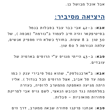
אבל אוכל מבושל כן.
היציאה מסיביר:
אבא
: ב-42 אבי כבר עבד בסבלות בנמל
בסיטיפקאר והיה חיב לעמוד ב"נורמה" (מכסה ), של
30 טון ב 8 שעות. בחורף כשלא היו מספיק אנשים,
עלתה הנורמה ל 60 טון.
סבא
: ב-43 הייתי מגויס ע"י הרוסים בארמיה של
עובדים.
אבא
: ב"ארכנגלסק", שהוא נמל סיבירי ענק ( כמו
מפה עד תל אביב, אצל הרוסים הכל בגדול ). אליו
היתה מגיעה האספקה מהמערב לרוסיה, כעזרה
במלחמתה נגד הכובש הנאצי, לשם גויס אבי לפריקת
סחורות מהאוניות – סבלות.
סבא
: אנחנו פרקנו סחורה שבאה ממערב, דרך הים