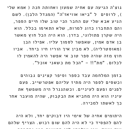
גוצ'ה הגיעה עם אחיה שמעון ואחותה חנה ( אמא שלי
), לרוסים ל "ביאו אוויאז'ה" (המגדל הלבן). לשם
הגיע אבא שלי עם החבר הכי טוב שלו חיים הספר,
והם התחברו כזוג למרות, שלא התאימו בכלל. הוא
היה שקרן פתולוגי, בדרן. הוא היה הכל חוץ מאשר
בן אדם אמין, שאפשר לסמוך עליו. אפילו הבן
(מאוסטרליה), לא מבין איך הוריו חיו ביחד. אביו
חוץ מזה שהיה ספר טוב אי אפשר היה להאמין לו
לכלום. "מת"!! – "הכל מת כשאני אוכל".
בזמן המלחמה עבד כספר וסיפר קצינים גבוהים
וכשסים לספר היה מתיז עליהם אפטרשייב. פעם
לפנים ופעם לעיניים. וכשהגנרל היה משפשף את
עיניו הוא היה מחביא את הבקבוק, שהיה מועבר אחר
כך לאשתו למכירה.
היתומים אחיה של אימי היו דבוקים יחד, ולא היה
להם להפסיד כי לא היה להם שום רכוש. הצריף שלהם