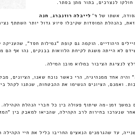
חולקו לנצרכים, בתור מתן בסתר.
ודה, אשתו של
ר' לייבלה רוזנברג
,
חנה
ת, בהנהלת המוסדות שקיבלו סיוע גדול יותר השתתף נציג 
ידם לא הייתה משגת לקיחת הלוואות בבנקים, נהו אף הם מק
ץ לנציגת הציבור במלוא מובן המילה.
 והיה אחד ממנהיגיה, הרי כאשר נוכח שאנו, הציונים, מבקש
ות. ואמנם, הציונים הגשימו את ההבטחות, שנתנו לקהל בי
י את שדלץ, בסוף 1932, התקיים במשך זמן-מה שיתוף פעולה בין כל חברי הנ
אחר שנערכו בחירות לרב הקהילה, שהביאו למאבק בין "המזר
ייה, עד שהגרמנים הנאצים החריבו כליל את חיי הקהילה ה