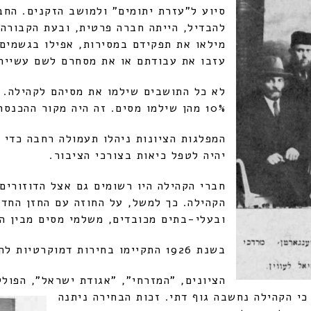
סיוע ל"עזרת יתומים" ולמושב הזקנים. החב
להבדיל, הייתה חברה פרטית, ובעת הקבורה 
מילאו את תפקידם במסירות, אפילו בגשמים 
עזבו את עבודתם או את מסחרם לשם עשיית
10% מהן שילמו מסים. זה היה מקור ההכנסה היחיד של הקהילה.
המפלגות הציונות ניהלו תעמולה רחבה כדי 
יהיה לטפל כיאות בצורכי הציבור.
חברי הקהילה היו רשומים גם אצל הדוזורים
הקהילה. כך למשל, על החוזה עם החזן הח
ובעלי-בתים מכובדים, משלמי מסים מבין ה
בשנת 1926 התקיימו בחירות דמוקרטיות להנהלת הקהילה. בבחירות השתתפו:
הציונים, "המזרחי", "אגודת ישראל", הפול
 כי הקהילה נחשבה
גוף דתי. זכות הבחירה ניתנה