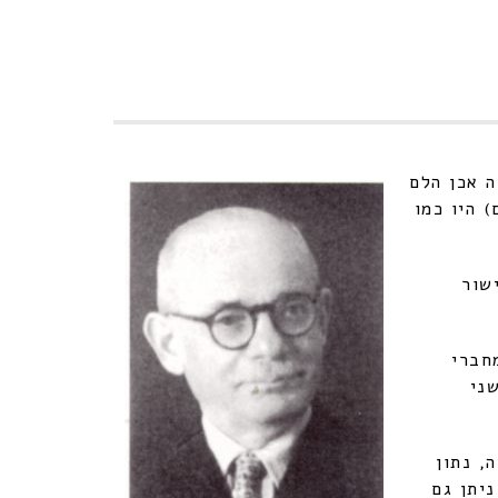
 אכן הלם
 היו כמו
שור
חברי
ני
, נתון
יתן גם