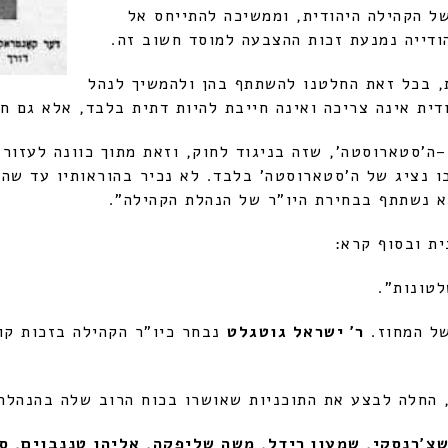
ל הקהילה היהודית, וממשיכה להתייחס אל
הודייה נמנעת זכות ההצבעה למוסד חשוב זה.
, בכל זאת החלטנו להשתתף בהן ולהמשיך לנהל
ית אינה צריכה ואינה חייבת להיות דתית בלבד, אלא גם חו
ה'סטארוסטה', שזה בניגוד לחוק, וזאת מתוך כוונה לעזור 
בו נציג של ה'סטארוסטה' בלבד. לא נכיר בהוראותיו עד שה
א נשתתף בבחירת היו"ר של הנהלת הקהילה".
ת ובסוף קרא:
טונות".
של המחוז.
ר' ישראל גוטגלט
נבחר כיו"ר הקהילה בזכות קו
 החלה לבצע את התוכניות שאושרו בכוח הרוב שלה בהנהלת 
צ'רנסקי, שמעון רידל, משה שליפקה, אליהו טננבוים, סנ