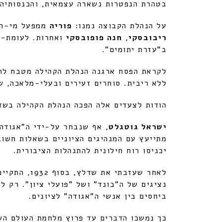
בטהרת הנפטרות נשארה עצמאית, והכנסותיה 
על הנהלת הקבוצה נמנו:
פוריה
ממפעל מי-הס
ריבובסקי
,
חנה פופובסקי
ואחרות. לעומת-זא
ב"עזרת יתומים".
ללא ריבית. סוחרים זעירים ובעלי-מלאכה, ש
הודות לצעדים אלה הפכה הנהלת הקהילה בשדל
ישראל גוטגלט
, אף שנבחר על-ידי ה"אגודה"
מתייעץ עם המנהיגים הציוניים בשאלות חשוב
יכניסו רוח חילונית להתנהלות הציבורית.
לאחר שעזבת
נציגים של ה"בונד" ושל "פועלי ציון". רק ל
ביחסים בין אנשי ה"אגודה" לציונים.
כך נמשכו הדברים עד פרוץ מלחמת העולם השנ