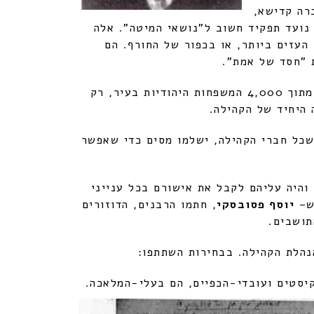
רה קדישא,
נועד תפקיד חשוב ל"נושאי המיטה". אלה
העזים ביותר, או בכפור של החורף. הם
 "חסד של אמת".
לא כל התושבים שילמו את מסיהם לקהילה. מתוך 4,000 המשפחות היהודיות בעיר, רק
שכל חברי הקהילה, ישלמו מסים כדי שאפשר
 והיה עליהם לקבל את אישורם בכל ענייני
דש–
יוסף פסובסקי
, חתמו הרבנים, הדוזורים
תושבים.
קיסטים ועובדי-הכפיים, הם בעלי-המלאכה.