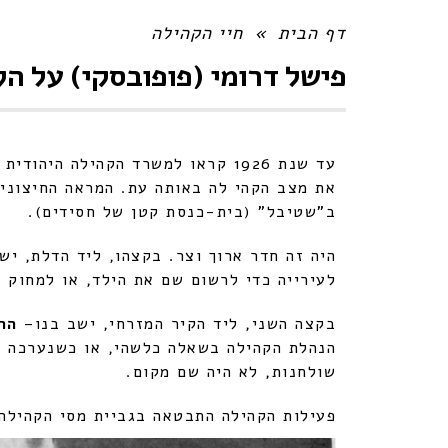
Share
דף הבית
»
חיי הקהילה
פישל דרומי (פופובסקי) על ה
עד שנת 1926 קראו למשרד הקהילה היהודית בשדלץ "
את מצב הקהי לה באותה עת. המראה החיצוני 
ב"שטיבל" (בית-כנסת קטן של חסידים).
היה זה חדר ארוך וצר. בקצהו, ליד הדלת, י
לעירייה כדי לרשום שם את הילד, או למחוק א
בקצה השני, ליד הקיר המזרחי, ישב בנו–
הר
הנהלת הקהילה בשאלה כלשהי, או כשנערכה ש
שולחנות, לא היה שם מקום.
פעילות הקהילה התבטאה בגביית מסי הקהיל