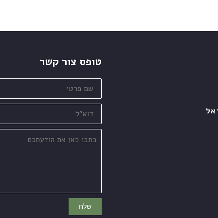
טופס צור קשר
שם
פרטי
דוא"ל
אל
כתבו
כאן
את
הודעתכם
שלח