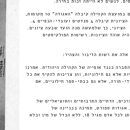
משנספרו הקולות התברר, כי מתוך 20 החברים במועצת הקהילה קיבלה "האגודה" 10 מקומות,
כלומר 50%, שלא הקנו רוב למפלגה. הרשימה הציונית קיבלה 4 מנדטים ועובדי-הכפיים 4.
 הציוני, כך שלמעשה מנה הועד שבעה ציונים.
יה אוהד הציונות. רשימות הפולקיסטים
ות אלה את רשות הדיבור והצהיר:
סברה כנגד אופייה של הקהילה היהודית. אמרנו
ות אלא גם חילוניות, והן צריכות להקיף את כל
די-תורה, אלא גם בבתי-ספר חילוניים, אם
רכים, הדתיים התרבותיים והסוציאליים של
 אגודות ספורט, תמיכה בבניינה של
ארץ-ישראל, וכו'. זכות ההצבעה חייבת להינתן לכל אדם מגיל 18, ללא הבדל של מין ובלא