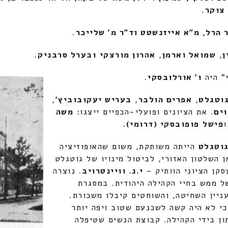
צוקר
.
ר הרל, מ"א אייזנשטט וד"ר מ' שלייכר
.
ן
,
שמואל וארמן
,
אהרון מורצקי
ובערל סרבניק
.
" היה
ו' אורלובסקי
.
וטגלט
,
אפרים הולבר
,
בעריש יעקובוביץ'
,
ים
. את הציונים ופועלי-הכפיים ייצגו:
משה
פישל
פופובסקי (דרומי).
גוטגלט
הייתה משותקת, משום שהאופוזיציה
 השלטון האזורי, לביטול מינויו של גוטגלט
סקן הציוני הוותיק –
י.נ. וויינטרויב
. נוצרה
ל ממש בחיי הקהילה היהודית. במסגרת
ניין השחיטה, והשוחטים קיבלו משכורת.
י לא היה קשה לשכנעם שטוב ויפה יותר
ון בידי הקהילה. קבוצת הנשים שטיפלה