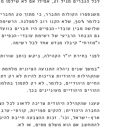
לכל הגברים מגיל 21, אפילו אם לא שילמו מסים. לנשים לא הייתה זכות בחירה.
שלושה מבין עובדי-הכפיים היו חברים בוועד
גם הנבחר הרביעי של רשימת עובדי-הכפיים ה
ו"מזרחי" קיבלו מנדט אחד לכל רשימה.
לפני בחירת יו"ר הקהילה, ביקש כותב שור
"במשך שנים ניהלה התנועה הציונית מלחמת ה
שהקהילות היהודיות צריכות להיות לא רק דתי
החיים היהודיים, כלומר, לא רק לתמוך בתלמו
ההורים היהודיים מעוניינים בכך.
טענו שהקהילה היהודית צריכה לדאוג לכל הצ
החברה היהודית; להקים ספריות, קורסי-ערב,
להתחשב אם הוא משלם מסים, או לא.