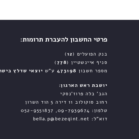
פרטי החשבון להעברת תרומות:
בנק הפועלים (
12
)
סניף איינשטיין (
778
)
מספר חשבון
473198
ע"ש
יוצאי שדלץ בישר
יושבת ראש הארגון:
הגב' בלה פרוז'נסקי
רחוב סוקולוב 11 דירה 5 הוד השרון
טלפון: 09-7939674, 052-9551837
דוא"ל: bella.p@bezeqint.net