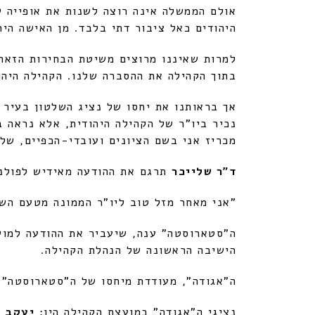
אולם הממשלה אינה רוצה לשנות את אופייה ש
היהודים כאל ציבור דתי בלבד. מן האישה הי
למרות שאיננו מרוצים משיטת הבחירות הזאת
בתוך הקהילה את ההסברה שלנו. הקהילה היהוד
אך בראותנו את יחסו של נציג השלטון בעיר –
נכיר ביו"ר של הקהילה היהודית, אלא נראה 
מכריז אני בשם הציונים ועובדי-הכפיים, של
ד"ר שלייכר
תרגם את ההודעה מאידיש לפולני
"אני מאחר מזל טוב ליו"ר הממונה מטעם השל
ה"סטארוסטה" ענה, שיעביר את ההודעה למו
הישיבה הראשונה של הנהלת הקהילה.
ה"אגודה", מעודדת מיחסו של ה"סטארוסטה",
נציגי ה"אגודה" במועצת הקהילה היו:
יעקב ש