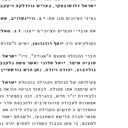
ישראל זלוטובסקי, בעריש גורזלקה ויעקב 
נציגי הציונים מנו את:
י.נ. וויינטרויב, אש
את עובדי-הכפיים הציוניים ייצגו:
ז.נ. מאלי
הפולקיסט היה
יוסף רוזנזומן
, ואיש ה"מזרחי
חברי ההנהלה מטעם ה"אגודה", היו"
ישראל ג
טוביה שיפר
,
יואל סלוני
ו
אשר
משה נלקנבו
גולדברג
,
יהודה ויודה
, נ
תן הרש גורשטיין
ו
פעילותה של הנהלת הקהילה בהנהלת
ישראל 
לא שיתפה אתו פעולה. לבסוף הגיעה הוראה מן
ולבחירת יו"ר חדש, בהגרלה. זכה בתפקיד הע
אפשרות לעבודה פרוגרסיבית ולהכנסת סדר ש
ההסדרים ה חדשים הקהילה קיבלה לידיה את ע
אנשי חברה קדישא השתכנעו, ולשבחם יאמר כ
למענם, כי מתן הכבוד האחרון למתים יהיה נת