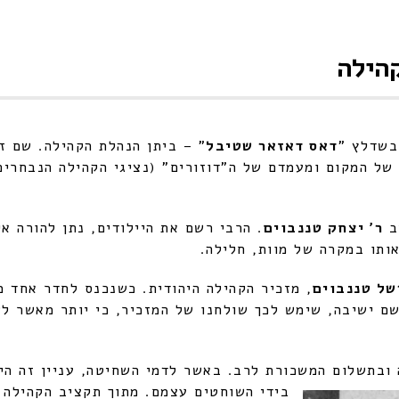
קהילה
דאס דאזאר שטיבל
" – ביתן
הנהלת הקהילה. שם זה
של המקום ומעמדם של ה"דוזורים" (נציגי הקהילה הנבחרים)
שב
ר' יצחק טננבוים
. הרבי רשם את היילודים, נתן להורה אי
ותו במקרה של מוות, חלילה.
של טננבוים
, מזכיר הקהילה היהודית. כשנכנס לחדר אחד מ
ם ישיבה, שימש לכך שולחנו של המזכיר, כי יותר מאשר לש
ה ובתשלום המשכורת לרב. באשר
לדמי השחיטה, עניין זה היה
בידי השוחטים עצמם. מתוך תקציב הקהילה נ