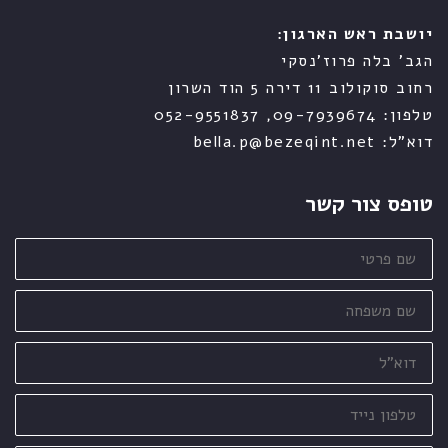
יושבת ראש הארגון:
הגב' בלה פרוז'נסקי
רחוב סוקולוב 11 דירה 5 הוד השרון
טלפון: 09-7939674, 052-9551837
דוא"ל: bella.p@bezeqint.net
טופס צור קשר
שם
פרטי
שם
משפחה
דוא"ל
טלפון
נייד