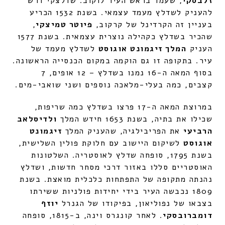
זלבסקי
, שעמד בראש העיר לוקוב. שדלצקי דרש
להעניק לשדלץ מעמד עצמאי. בשנת 1532 הכריע
בעניין זה הקרדינל של קרקוב,
פיוטר טמיצקי
,
שהכיר בשדלץ כקהילה נוצרית עצמאית. בשנת 1577
העניק
המלך זיגמונט אוגוסט
לשדלץ מעמד של
עיר. בתקופה זו גם הוקמה במקום הכנסייה הראשונה.
בסוף המאה ה-16 נמנו בשדלץ – 12 אופים, 7
קצבים, כמה בעלי-מלאכה נוספים ושני שואבי-מים.
במרוצת המאה ה-17 פרצו בשדלץ כמה שריפות,
שכילו את בתיה, בשנת 1653 חידש המלך
ולדיסלאב
הרביעי
את הפריבילגיה, שהעניק המלך
זיגמונט
אוגוסט
לשיקום היישוב עם חלוקת פולין השלישית,
בשנת 1795, סופחה שדלץ לאוסטריה. השלטונות
האוסטריים סללו באזור דרכי מסחר חדשות, ושדלץ
נהנתה מתקופה של התפתחות כלכלית מואצת. בשנת
1809 נכבשה העיר בידי יחידות פולניות ששירתו
בצבאו של נפוליאון, בפיקודו של הגנרל
יוזף
דומברובסקי
. לאחר קונגרס וינה, ב-1815, סופחה