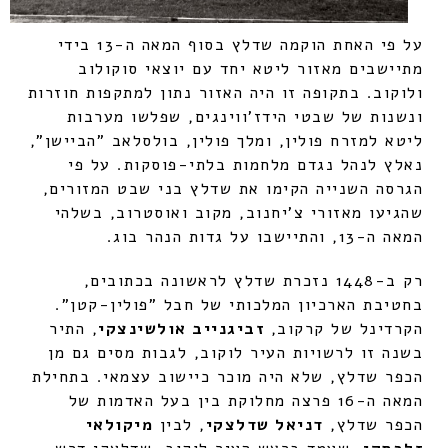
על פי האחת הוקמה שדלץ בסוף המאה ה-13 בידי
מתיישבים מאזור ליטא יחד עם יוצאי סוקולוב
ולוקוב. בתקופה זו היה האזור נתון למתקפות חוזרות
ונשנות של שבטי הידז'ווינגים, שפלשו מערבות
ליטא למזרח פולין, ומלך פולין, בולסלאב "הביישן",
נאלץ לנהל נגדם מלחמות בלתי-פוסקות. על פי
הגרסה השנייה הקימו את שדלץ בני שבט המזורים,
שהגיעו מאזורי צ'יחנוב, מקוב ואוסטרוב, בשלהי
המאה ה-13, והתיישבו על גדות הנהר בוג.
רק ב-1448 נזכרת שדלץ לראשונה בכתובים,
בחטיבת הארכיון המלכותי של חבל "פולין-קטן".
הקרדינל של קרקוב,
זביגנייב אולשינצקי
, התיר
בשנה זו לרשויות העיר לוקוב, לגבות מסים גם מן
הכפר שדלץ, שלא היה מוכר כיישוב עצמאי. בתחילת
המאה ה-16 פרצה מחלוקת בין בעל האדמות של
הכפר שדלץ,
דניאל שדלצקי
, לבין
מיקולאי