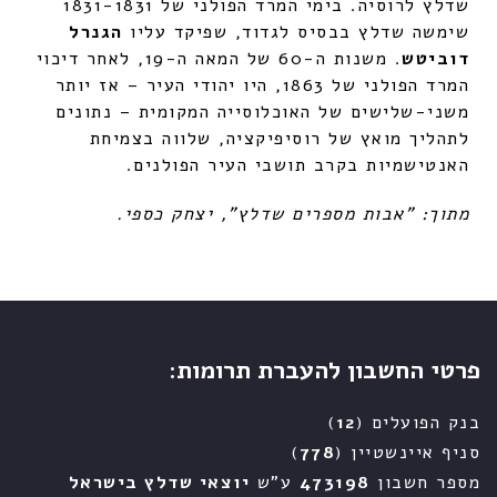
שדלץ לרוסיה. בימי המרד הפולני של 1831-1831
שימשה שדלץ בבסיס לגדוד, שפיקד עליו
הגנרל
דוביטש
. משנות ה-60 של המאה ה-19, לאחר דיכוי
המרד הפולני של 1863, היו יהודי העיר – אז יותר
משני-שלישים של האוכלוסייה המקומית – נתונים
לתהליך מואץ של רוסיפיקציה, שלווה בצמיחת
האנטישמיות בקרב תושבי העיר הפולנים.
מתוך: "אבות מספרים שדלץ", יצחק כספי.
פרטי החשבון להעברת תרומות:
בנק הפועלים (
12
)
סניף איינשטיין (
778
)
מספר חשבון
473198
ע"ש
יוצאי שדלץ בישראל