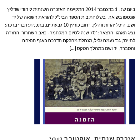
ביום שני, 1 בדצמבר 2014 התקיימה האזכרה השנתית ליהודי שדליץ
שנספו בשואה, בשלוחת בית הספר הבינ"ל להוראת השואה של יד
ושם, היכל יהדות ווהלין, רחוב כורזין 10 גבעתיים. בתכנית: דברי ברכה:
נציג הארגון הרצאה: "70 שנה לסיום המלחמה- כאב השחרור והחזרה
לחיים", גב' נעמה גליל, מנהלת מחלקת הדרכה באגף הנצחה
והסברה, יד ושם במהלך הטקס […]
קרא עוד ←
אזכרה שנתית, אוקטובר 2013