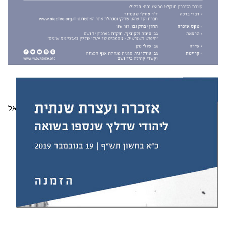
עצרת זיכרון שנתית מקוונת, נובמבר 2020
עקב המצב החליטה הנהלת יד ושם בשיתוף ארגון יוצאי שדלץ בישראל
לבטל השנה את האזכרה השנתית ליהודי שדלץ, שהייתה מתוכננת
להתקיים בהיכל יהדות ווהלין בגבעתיים. לפיכך נקיים השנה את
האזכרה באופן מקוון באותו מועד ובאותה שעה: יום שלישי, 24
בנובמבר 2020 (ח' בכסלו תשפ"א) בשעה 17:00. עצרת האזכרה
תוקלט מראש והיא תכלול: בתכנית: דברי ברכה: ד"ר […]
קרא עוד ←