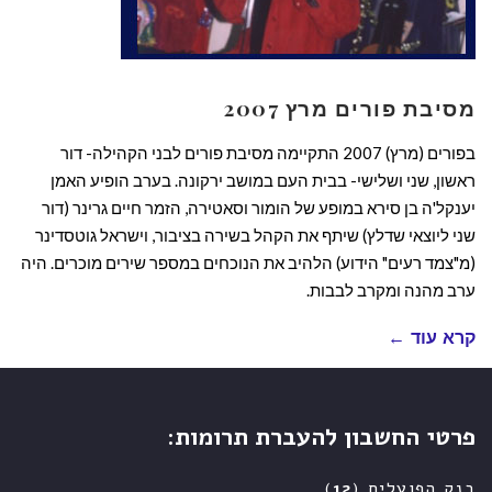
מסיבת פורים מרץ 2007
בפורים (מרץ) 2007 התקיימה מסיבת פורים לבני הקהילה- דור
ראשון, שני ושלישי- בבית העם במושב ירקונה. בערב הופיע האמן
יענקל'ה בן סירא במופע של הומור וסאטירה, הזמר חיים גרינר (דור
שני ליוצאי שדלץ) שיתף את הקהל בשירה בציבור, וישראל גוטסדינר
(מ"צמד רעים" הידוע) הלהיב את הנוכחים במספר שירים מוכרים. היה
ערב מהנה ומקרב לבבות.
קרא עוד ←
פרטי החשבון להעברת תרומות:
בנק הפועלים (
12
)