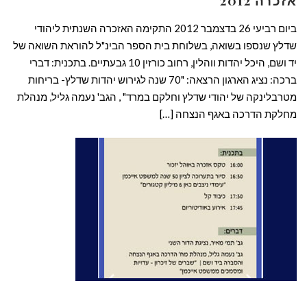
אזכרה 2012
ביום רביעי 26 בדצמבר 2012 התקימה האזכרה השנתית ליהודי
שדלץ שנספו בשואה, בשלוחת בית הספר הבינ"ל להוראת השואה של
יד ושם, היכל יהדות ווהלין, רחוב כורזין 10 גבעתיים. בתכנית: דברי
ברכה: נציג הארגון הרצאה: "70 שנה לגירוש יהדות שדלץ- בריחות
מטרבלינקה של יהודי שדלץ וחלקם במרד" , הגב' נעמה גליל, מנהלת
מחלקת הדרכה באגף הנצחה […]
קרא עוד ←