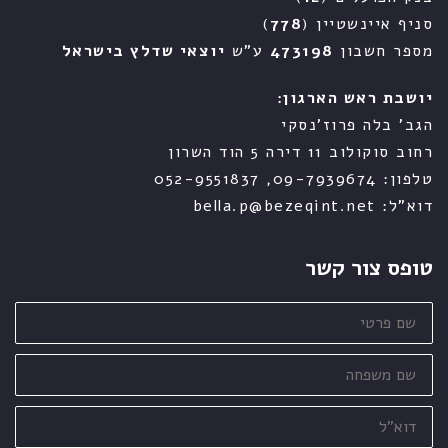
סניף איינשטיין (
778
)
מספר חשבון
473198
ע"ש
יוצאי שדלץ בישראל
יושבת ראש הארגון:
הגב' בלה פרוז'נסקי
רחוב סוקולוב 11 דירה 5 הוד השרון
טלפון: 09-7939674, 052-9551837
דוא"ל: bella.p@bezeqint.net
טופס צור קשר
שם
פרטי
שם
משפחה
דוא"ל