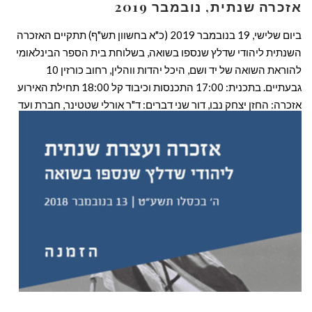
אזכרה שנתית, נובמבר 2019
ביום שלישי, 19 בנובמבר 2019 (כ"א בחשוון תש"ף) תתקיים האזכרה
השנתית ליהודי שדלץ שנספו בשואה, בשלוחת בית הספר הבינלאומי
להוראת השואה של יד ושם, היכל יהדות ווהלין, רחוב כורזין 10
גבעתיים. בתכנית: 17:00 התכנסות וכיבוד קל 18:00 תחילת האירוע
אזכרה: החזן יצחק נבו, דור שני דברים: ד"ר אורלי שטטינר, חברת ועד
ארגון שדלץ ומנהלת אתר […]
קרא עוד ←