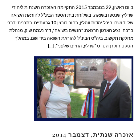
ביום ראשון, 29 בנובמבר 2015 התקיימה האזכרה השנתית ליהודי
שדליץ שנספו בשואה, בשלוחת בית הספר הבינ"ל להוראת השואה
של יד ושם, היכל יהדות ווהלין, רחוב כורזין 10 גבעתיים. בתכנית: דברי
ברכה: נציג הארגון הרצאה: "הנשים בשואה", ד"ר נעמה שיק, מנהלת
מחלקת תקשוב, ביה"ס הבינ"ל להוראת השואה ביד ושם. במהלך
הטקס הוקרן הסרט "שדלץ, החיים שלפני", […]
קרא עוד ←
אזכרה שנתית, דצמבר 2014