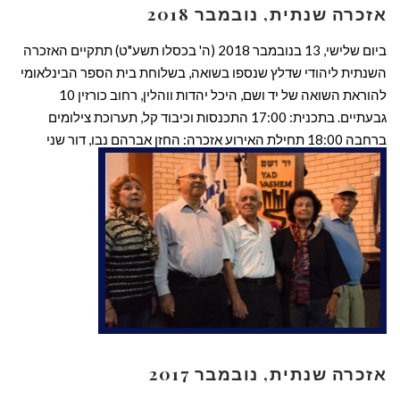
אזכרה שנתית, נובמבר 2018
ביום שלישי, 13 בנובמבר 2018 (ה' בכסלו תשע"ט) תתקיים האזכרה
השנתית ליהודי שדלץ שנספו בשואה, בשלוחת בית הספר הבינלאומי
להוראת השואה של יד ושם, היכל יהדות ווהלין, רחוב כורזין 10
גבעתיים. בתכנית: 17:00 התכנסות וכיבוד קל, תערוכת צילומים
ברחבה 18:00 תחילת האירוע אזכרה: החזן אברהם נבו, דור שני
דברים: ד"ר אורלי שטטינר, חברת ועד ארגון […]
קרא עוד ←
אזכרה שנתית, נובמבר 2017