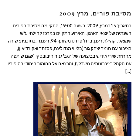
מסיבת פורים, מרץ 2009
בתאריך 15במרץ, 2009, בשעה 19:00, התקיימה מסיבת הפורים
השנתית של יוצאי הארגון. האירוע התקיים במרכז קהילתי ע"ש
שמואלי, קהילת רענן, ברח' פרדס משותף 94, רעננה. בתוכנית: שירה
בציבור עם הזמר יצחק גור (בליווי מנדולינה, פסנתר ואקורדיאון),
מחרוזת שירי אידיש בביצועה של הגב' גניה חיבובסקי (שגם שיתפה
את הקהל בזיכרונותיה משדלץ), והרצאה על ההומור היהודי בסיפוריו
[…]
קרא עוד ←