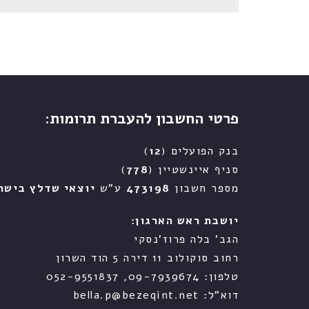
פרטי החשבון להעברת תרומות:
בנק הפועלים (
12
)
סניף איינשטיין (
778
)
מספר חשבון
473198
ע"ש
יוצאי שדלץ בישר
יושבת ראש הארגון:
הגב' בלה פרוז'נסקי
רחוב סוקולוב 11 דירה 5 הוד השרון
טלפון: 09-7939674, 052-9551837
דוא"ל: bella.p@bezeqint.net