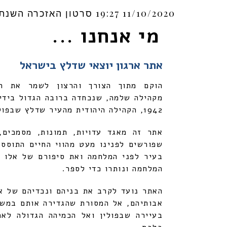
Share
11/10/2020
19:27
סרטון האזכרה השנתית 2020 זמין כעת לצפייה, קישור בדף הבי
מי אנחנו ...
אתר ארגון יוצאי שדלץ בישראל
הוקם מתוך הצורך והרצון לשמר את הז
מקהילה שלמה, שנכחדה ברובה הגדול בידי
1942, הקהילה היהודית מהעיר שדלץ שבפולין.
אתר זה מאגד עדויות, תמונות, מסמכים,
שפורשים לפנינו מעט מהווי החיים התוסס
בעיר לפני המלחמה ואת סיפורם של אלו ש
יום השואה 2022
המלחמה ונותרו כדי לספר.
האתר נועד לקרב את בניהם ונכדיהם של א
אבותיהם, אל המסורת שהגדירה אותם במשך
בעיירה שבפולין ואל הכמיהה הגדולה לא