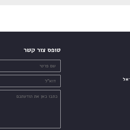
טופס צור קשר
שם
פרטי
דוא"ל
אל
כתבו
כאן
את
הודעתכם