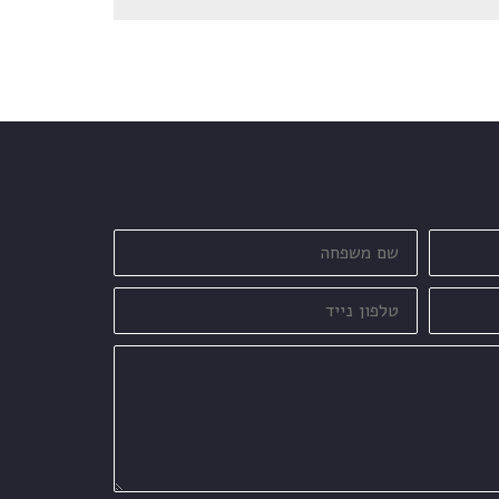
שם
משפחה
טלפון
נייד