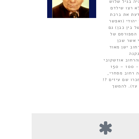
יה בגיל שלוש
לא רצו שילדם
דעת את ברכת
יהודי (ואפשר
 בין כבן) גם
 המפורסם של
 אשר שכן
רחוב ישן מאוד
נקנה
הרחוב אוזשקובי
ו –ופזשיזד. אורכו היה כ- 100 – 150
 רחוב מסחרי,
מכרו שם עיזים ?!
 עז). להמשך