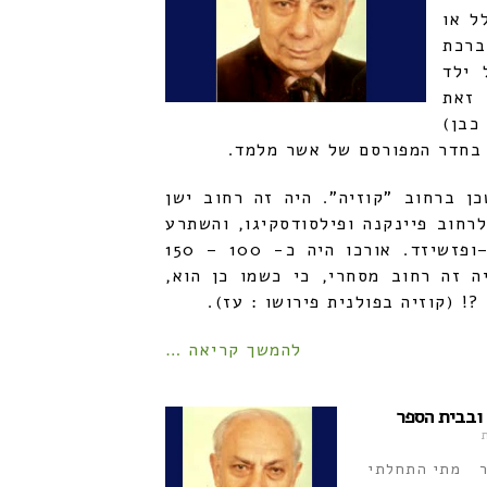
ל או
רכת
 ילד
 זאת
כבן)
 בחדר המפורסם של אשר מלמד.
 ברחוב "קוזיה". היה זה רחוב ישן
חוב פיינקנה ופילסודסקיגו, והשתרע
מהרחוב אוזשקובי ו –ופזשיזד. אורכו היה כ- 100 – 150
 זה רחוב מסחרי, כי כשמו כן הוא,
?! (קוזיה בפולנית פירושו : עז).
להמשך קריאה …
 ובבית הספר
ר מתי התחלתי