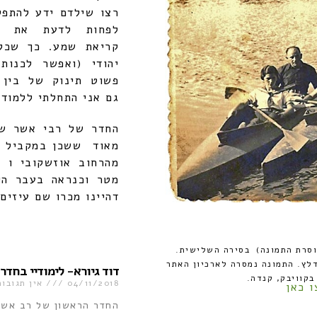
רצו שילדם ידע להתפל
לפחות לדעת את ב
קריאת שמע. כך שכל
יהודי (ואפשר לכנות
פשוט תינוק של בין 
גם אני התחלתי ללמוד
החדר של רבי אשר שכן
מאוד ששכן במקביל לר
מטר וכנראה בעבר היה
דהיינו מכרו שם עיזים 
מוסרת התמונה) בסירה השלישית.
לץ. התמונה נמסרה לארכיון האתר
דוד גיורא- לימודיי בחדר
בקוויבק, קנדה.
04/11/2018
אין תגובות
ו כאן
החדר הראשון של רב אש