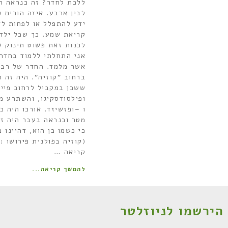
ללכת לחדר? זה כנראה ה
לבין ארבע. איזה הורים 
ידע להתפלל או לפחות ל
קריאת שמע. כך שכל ילד 
לכנות זאת פשוט תינוק של
אני התחלתי ללמוד בחדר
אשר מלמד. החדר של רבי
ברחוב "קוזיה". היה זה 
ששכן במקביל לרחוב פיי
ופילסודסקיגו, והשתרע מ
מטר וכנראה בעבר היה זה
כי כשמו כן הוא, דהיינו 
(קוזיה בפולנית פירושו :
קריאה …
להמשך קריאה...
הירשמו לניוזלטר