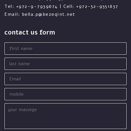
Tel: +972-9-7939674 | Cell: +972-52-9551837
Email: bella.p@bezeqint.net
contact us form
first
name
last
name
Email
mobile
your
massege